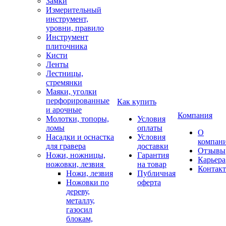
Замки
Измерительный
инструмент,
уровни, правило
Инструмент
плиточника
Кисти
Ленты
Лестницы,
стремянки
Маяки, уголки
перфорированные
Как купить
и арочные
Компания
Молотки, топоры,
Условия
ломы
оплаты
О
Насадки и оснастка
Условия
компан
для гравера
доставки
Отзывы
Ножи, ножницы,
Гарантия
Карьера
ножовки, лезвия
на товар
Контак
Ножи, лезвия
Публичная
Ножовки по
оферта
дереву,
металлу,
газосил
блокам,