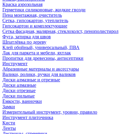
Краска аэрозольная
Герметики силиконовые, жидкие гвозди
Пена монтажная, очиститель
Сетка, гипсокартон, утеплитель
Гипсокартон и комплектующие
Сетка фасадная, малярная, стеклохолст, пенополистирол
Фуга, затирка для швов
Шпатлёвка по дереву
Клей обойный, универсальный, ПВА
Лак для паркета и мебели, яхтлак
Пропитки для древесины, антисептики
Инструмент
Абразивные материалы и аксессуары
Валики, ролики, ручки для валиков
Диски алмазные и отрезные
Диски алмазные
Диски отрезные
Диски пильные
Ёмкости, ванночки
Замки
Измерительный инструмент, уровни, правило
Инструмент плиточника
Кисти
Ленты
Лестницы, стремянки