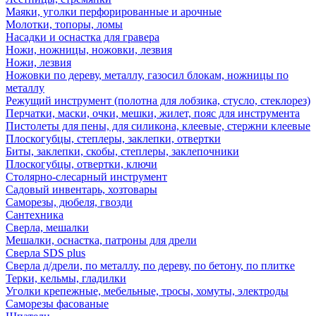
Маяки, уголки перфорированные и арочные
Молотки, топоры, ломы
Насадки и оснастка для гравера
Ножи, ножницы, ножовки, лезвия
Ножи, лезвия
Ножовки по дереву, металлу, газосил блокам, ножницы по
металлу
Режущий инструмент (полотна для лобзика, стусло, стеклорез)
Перчатки, маски, очки, мешки, жилет, пояс для инструмента
Пистолеты для пены, для силикона, клеевые, стержни клеевые
Плоскогубцы, степлеры, заклепки, отвертки
Биты, заклепки, скобы, степлеры, заклепочники
Плоскогубцы, отвертки, ключи
Столярно-слесарный инструмент
Садовый инвентарь, хозтовары
Саморезы, дюбеля, гвозди
Сантехника
Сверла, мешалки
Мешалки, оснастка, патроны для дрели
Сверла SDS plus
Сверла д/дрели, по металлу, по дереву, по бетону, по плитке
Терки, кельмы, гладилки
Уголки крепежные, мебельные, тросы, хомуты, электроды
Саморезы фасованые