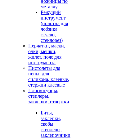
ножницы по
металлу
Режущий
инструмент
(полотна для
лобзика,
стусло,
стеклорез)
Перчатки, маски,
очки, мешки,
жилет, пояс для
инструмента
Пистолеты для
пены, для
силикона, клеевые,
стержни клеевые
Плоскогубцы,
степлеры,
заклепки, отвертки
Биты,
заклепки,
скобы,
степлеры,
заклепочники