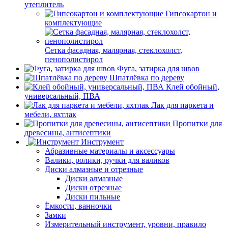
утеплитель
Гипсокартон и
комплектующие
Сетка фасадная, малярная, стеклохолст,
пенополистирол
Фуга, затирка для швов
Шпатлёвка по дереву
Клей обойный,
универсальный, ПВА
Лак для паркета и
мебели, яхтлак
Пропитки для
древесины, антисептики
Инструмент
Абразивные материалы и аксессуары
Валики, ролики, ручки для валиков
Диски алмазные и отрезные
Диски алмазные
Диски отрезные
Диски пильные
Ёмкости, ванночки
Замки
Измерительный инструмент, уровни, правило