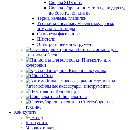
Сверла SDS plus
Сверла д/дрели, по металлу, по дереву,
по бетону, по плитке
Терки, кельмы, гладилки
Уголки крепежные, мебельные, тросы,
хомуты, электроды
Саморезы фасованые
Шпатели
Электро и бензоинструмент
Составы для
кирпича и бетона
Пигменты для
колеровки
Краски Тиккурила
Обои
Автомобильные аксессуары, инструменты
Вентиляция
Обогреватели
Снегоуборочная
техника
Как купить
Назад
Как купить
Условия оплаты