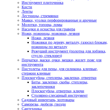
Инструмент плиточника
Кисти
Ленты
Лестницы, стремянки
Маяки, уголки перфорированные и арочные
Молотки, топоры, ломы
Насадки и оснастка для гравера
Ножи, ножницы, ножовки, лезвия
Ножи, лезвия
Ножовки по дереву, металлу, газосил блокам,
ножницы по металлу
Режущий инструмент (полотна для лобзика,
стусло, стеклорез)
Перчатки, маски, очки, мешки, жилет, пояс для
инструмента
Пистолеты для пены, для силикона, клеевые,
стержни клеевые
Плоскогубцы, степлеры, заклепки, отвертки
Биты, заклепки, скобы, степлеры,
заклепочники
Плоскогубцы, отвертки, ключи
Столярно-слесарный инструмент
Садовый инвентарь, хозтовары
Саморезы, дюбеля, гвозди
Сантехника