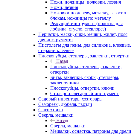
Ножи, ножницы, ножовки, лезвия
Ножи, лезвия
Ножовки по дереву, металлу, газосил
блокам, ножницы по металлу
Режущий инструмент (полотна для
лобзика, стусло, стеклорез)
Перчатки, маски, очки, мешки, жилет, пояс
для инструмента
Пистолеты для пены, для силикона, клеевые,
стержни клеевые
Плоскогубцы, степлеры, заклепки, отвертки
Назад
Плоскогубцы, степлеры, заклепки,
отвертки
Биты, заклепки, скобы, степлеры,
заклепочники
Плоскогубцы, отвертки, ключи
Столярно-слесарный инструмент
Садовый инвентарь, хозтовары
Саморезы, дюбеля, гвозди
Сантехника
Сверла, мешалки
Назад
Сверла, мешалки
Мешалки, оснастка, патроны для дрели