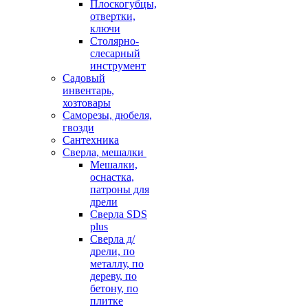
Плоскогубцы,
отвертки,
ключи
Столярно-
слесарный
инструмент
Садовый
инвентарь,
хозтовары
Саморезы, дюбеля,
гвозди
Сантехника
Сверла, мешалки
Мешалки,
оснастка,
патроны для
дрели
Сверла SDS
plus
Сверла д/
дрели, по
металлу, по
дереву, по
бетону, по
плитке