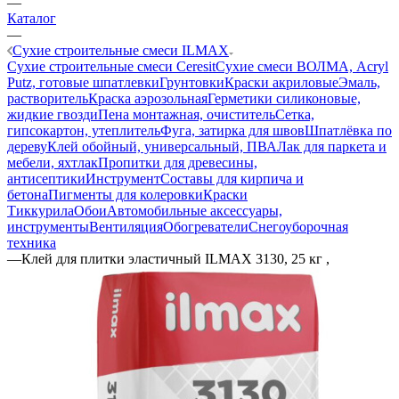
—
Каталог
—
Сухие строительные смеси ILMAX
Сухие строительные смеси Ceresit
Сухие смеси ВОЛМА, Acryl
Putz, готовые шпатлевки
Грунтовки
Краски акриловые
Эмаль,
растворитель
Краска аэрозольная
Герметики силиконовые,
жидкие гвозди
Пена монтажная, очиститель
Сетка,
гипсокартон, утеплитель
Фуга, затирка для швов
Шпатлёвка по
дереву
Клей обойный, универсальный, ПВА
Лак для паркета и
мебели, яхтлак
Пропитки для древесины,
антисептики
Инструмент
Составы для кирпича и
бетона
Пигменты для колеровки
Краски
Тиккурила
Обои
Автомобильные аксессуары,
инструменты
Вентиляция
Обогреватели
Снегоуборочная
техника
—
Клей для плитки эластичный ILMAX 3130, 25 кг ,