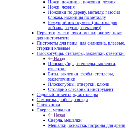
Ножи, ножницы, ножовки, лезвия
Ножи, лезвия
Ножовки по дереву, металлу, газосил
блокам, ножницы по металлу
Режущий инструмент (полотна для
лобзика, стусло, стеклорез)
Перчатки, маски, очки, мешки, жилет, пояс
для инструмента
Пистолеты для пены, для силикона, клеевые,
стержни клеевые
Плоскогубцы, степлеры, заклепки, отвертки
Назад
Плоскогубцы, степлеры, заклепки,
отвертки
Биты, заклепки, скобы, степлеры,
заклепочники
Плоскогубцы, отвертки, ключи
Столярно-слесарный инструмент
Садовый инвентарь, хозтовары
Саморезы, дюбеля, гвозди
Сантехника
Сверла, мешалки
Назад
Сверла, мешалки
Мешалки, оснастка, патроны для дрели