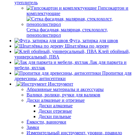
утеплитель
Гипсокартон и
комплектующие
Сетка фасадная, малярная, стеклохолст,
пенополистирол
Фуга, затирка для швов
Шпатлёвка по дереву
Клей обойный,
универсальный, ПВА
Лак для паркета и
мебели, яхтлак
Пропитки для
древесины, антисептики
Инструмент
Абразивные материалы и аксессуары
Валики, ролики, ручки для валиков
Диски алмазные и отрезные
Диски алмазные
Диски отрезные
Диски пильные
Ёмкости, ванночки
Замки
Измерительный инструмент, уровни, правило