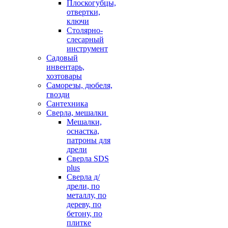
Плоскогубцы,
отвертки,
ключи
Столярно-
слесарный
инструмент
Садовый
инвентарь,
хозтовары
Саморезы, дюбеля,
гвозди
Сантехника
Сверла, мешалки
Мешалки,
оснастка,
патроны для
дрели
Сверла SDS
plus
Сверла д/
дрели, по
металлу, по
дереву, по
бетону, по
плитке