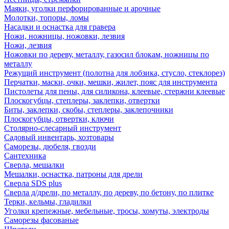
Маяки, уголки перфорированные и арочные
Молотки, топоры, ломы
Насадки и оснастка для гравера
Ножи, ножницы, ножовки, лезвия
Ножи, лезвия
Ножовки по дереву, металлу, газосил блокам, ножницы по
металлу
Режущий инструмент (полотна для лобзика, стусло, стеклорез)
Перчатки, маски, очки, мешки, жилет, пояс для инструмента
Пистолеты для пены, для силикона, клеевые, стержни клеевые
Плоскогубцы, степлеры, заклепки, отвертки
Биты, заклепки, скобы, степлеры, заклепочники
Плоскогубцы, отвертки, ключи
Столярно-слесарный инструмент
Садовый инвентарь, хозтовары
Саморезы, дюбеля, гвозди
Сантехника
Сверла, мешалки
Мешалки, оснастка, патроны для дрели
Сверла SDS plus
Сверла д/дрели, по металлу, по дереву, по бетону, по плитке
Терки, кельмы, гладилки
Уголки крепежные, мебельные, тросы, хомуты, электроды
Саморезы фасованые