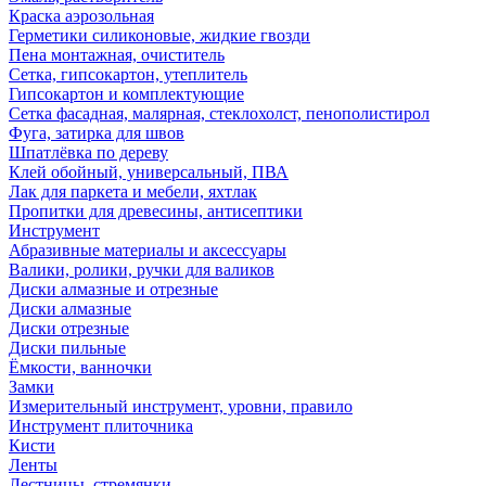
Краска аэрозольная
Герметики силиконовые, жидкие гвозди
Пена монтажная, очиститель
Сетка, гипсокартон, утеплитель
Гипсокартон и комплектующие
Сетка фасадная, малярная, стеклохолст, пенополистирол
Фуга, затирка для швов
Шпатлёвка по дереву
Клей обойный, универсальный, ПВА
Лак для паркета и мебели, яхтлак
Пропитки для древесины, антисептики
Инструмент
Абразивные материалы и аксессуары
Валики, ролики, ручки для валиков
Диски алмазные и отрезные
Диски алмазные
Диски отрезные
Диски пильные
Ёмкости, ванночки
Замки
Измерительный инструмент, уровни, правило
Инструмент плиточника
Кисти
Ленты
Лестницы, стремянки