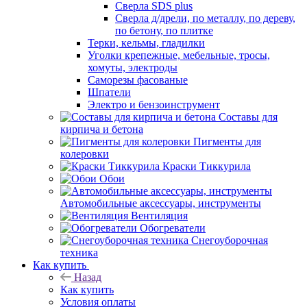
Сверла SDS plus
Сверла д/дрели, по металлу, по дереву,
по бетону, по плитке
Терки, кельмы, гладилки
Уголки крепежные, мебельные, тросы,
хомуты, электроды
Саморезы фасованые
Шпатели
Электро и бензоинструмент
Составы для
кирпича и бетона
Пигменты для
колеровки
Краски Тиккурила
Обои
Автомобильные аксессуары, инструменты
Вентиляция
Обогреватели
Снегоуборочная
техника
Как купить
Назад
Как купить
Условия оплаты