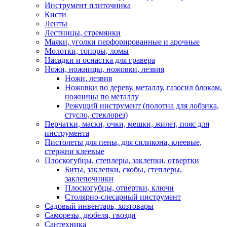
Инструмент плиточника
Кисти
Ленты
Лестницы, стремянки
Маяки, уголки перфорированные и арочные
Молотки, топоры, ломы
Насадки и оснастка для гравера
Ножи, ножницы, ножовки, лезвия
Ножи, лезвия
Ножовки по дереву, металлу, газосил блокам,
ножницы по металлу
Режущий инструмент (полотна для лобзика,
стусло, стеклорез)
Перчатки, маски, очки, мешки, жилет, пояс для
инструмента
Пистолеты для пены, для силикона, клеевые,
стержни клеевые
Плоскогубцы, степлеры, заклепки, отвертки
Биты, заклепки, скобы, степлеры,
заклепочники
Плоскогубцы, отвертки, ключи
Столярно-слесарный инструмент
Садовый инвентарь, хозтовары
Саморезы, дюбеля, гвозди
Сантехника