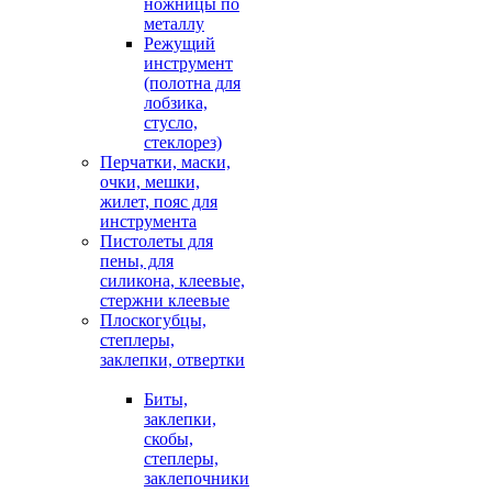
ножницы по
металлу
Режущий
инструмент
(полотна для
лобзика,
стусло,
стеклорез)
Перчатки, маски,
очки, мешки,
жилет, пояс для
инструмента
Пистолеты для
пены, для
силикона, клеевые,
стержни клеевые
Плоскогубцы,
степлеры,
заклепки, отвертки
Биты,
заклепки,
скобы,
степлеры,
заклепочники