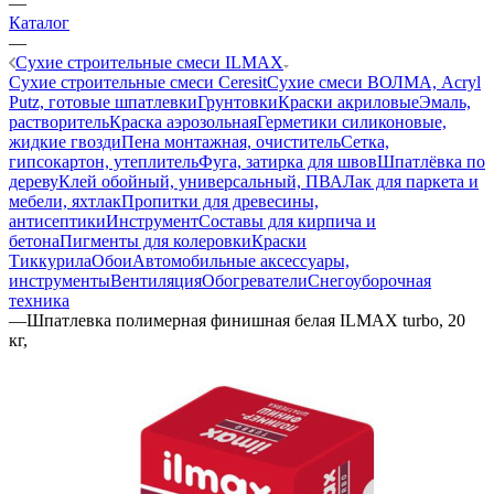
—
Каталог
—
Сухие строительные смеси ILMAX
Сухие строительные смеси Ceresit
Сухие смеси ВОЛМА, Acryl
Putz, готовые шпатлевки
Грунтовки
Краски акриловые
Эмаль,
растворитель
Краска аэрозольная
Герметики силиконовые,
жидкие гвозди
Пена монтажная, очиститель
Сетка,
гипсокартон, утеплитель
Фуга, затирка для швов
Шпатлёвка по
дереву
Клей обойный, универсальный, ПВА
Лак для паркета и
мебели, яхтлак
Пропитки для древесины,
антисептики
Инструмент
Составы для кирпича и
бетона
Пигменты для колеровки
Краски
Тиккурила
Обои
Автомобильные аксессуары,
инструменты
Вентиляция
Обогреватели
Снегоуборочная
техника
—
Шпатлевка полимерная финишная белая ILMAX turbo, 20
кг,