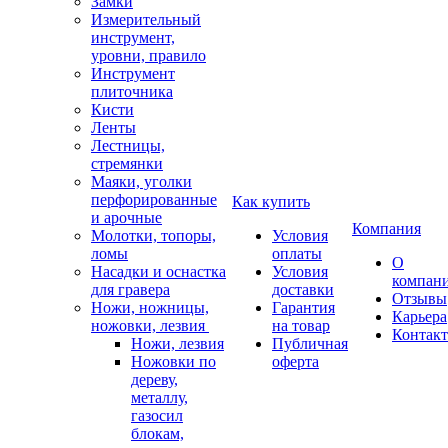
Замки
Измерительный
инструмент,
уровни, правило
Инструмент
плиточника
Кисти
Ленты
Лестницы,
стремянки
Маяки, уголки
перфорированные
Как купить
и арочные
Компания
Молотки, топоры,
Условия
ломы
оплаты
О
Насадки и оснастка
Условия
компан
для гравера
доставки
Отзывы
Ножи, ножницы,
Гарантия
Карьера
ножовки, лезвия
на товар
Контак
Ножи, лезвия
Публичная
Ножовки по
оферта
дереву,
металлу,
газосил
блокам,