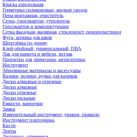
Краска аэрозольная
Герметики силиконовые, жидкие гвозди
Пена монтажная, очиститель
Сетка, гипсокартон, утеплитель
Гипсокартон и комплектующие
Сетка фасадная, малярная, стеклохолст, пенополистирол
Фуга, затирка для швов
Шпатлёвка по дереву
Клей обойный, универсальный, ПВА
Лак для паркета и мебели, яхтлак
Пропитки для древесины, антисептики
Инструмент
Абразивные материалы и аксессуары
Валики, ролики, ручки для валиков
Диски алмазные и отрезные
Диски алмазные
Диски отрезные
Диски пильные
Ёмкости, ванночки
Замки
Измерительный инструмент, уровни, правило
Инструмент плиточника
Кисти
Ленты
Лестницы, стремянки