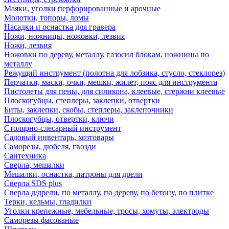
Маяки, уголки перфорированные и арочные
Молотки, топоры, ломы
Насадки и оснастка для гравера
Ножи, ножницы, ножовки, лезвия
Ножи, лезвия
Ножовки по дереву, металлу, газосил блокам, ножницы по
металлу
Режущий инструмент (полотна для лобзика, стусло, стеклорез)
Перчатки, маски, очки, мешки, жилет, пояс для инструмента
Пистолеты для пены, для силикона, клеевые, стержни клеевые
Плоскогубцы, степлеры, заклепки, отвертки
Биты, заклепки, скобы, степлеры, заклепочники
Плоскогубцы, отвертки, ключи
Столярно-слесарный инструмент
Садовый инвентарь, хозтовары
Саморезы, дюбеля, гвозди
Сантехника
Сверла, мешалки
Мешалки, оснастка, патроны для дрели
Сверла SDS plus
Сверла д/дрели, по металлу, по дереву, по бетону, по плитке
Терки, кельмы, гладилки
Уголки крепежные, мебельные, тросы, хомуты, электроды
Саморезы фасованые