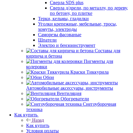
Сверла SDS plus
Сверла д/дрели, по металлу, по дереву,
по бетону, по плитке
Терки, кельмы, гладилки
Уголки крепежные, мебельные, тросы,
хомуты, электроды
Саморезы фасованые
Шпатели
Электро и бензоинструмент
Составы для
кирпича и бетона
Пигменты для
колеровки
Краски Тиккурила
Обои
Автомобильные аксессуары, инструменты
Вентиляция
Обогреватели
Снегоуборочная
техника
Как купить
Назад
Как купить
Условия оплаты