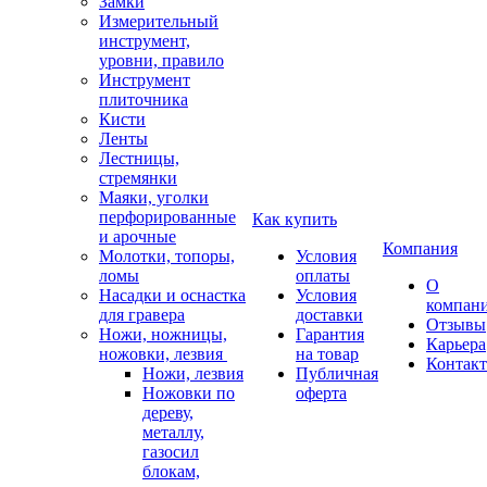
Замки
Измерительный
инструмент,
уровни, правило
Инструмент
плиточника
Кисти
Ленты
Лестницы,
стремянки
Маяки, уголки
перфорированные
Как купить
и арочные
Компания
Молотки, топоры,
Условия
ломы
оплаты
О
Насадки и оснастка
Условия
компан
для гравера
доставки
Отзывы
Ножи, ножницы,
Гарантия
Карьера
ножовки, лезвия
на товар
Контак
Ножи, лезвия
Публичная
Ножовки по
оферта
дереву,
металлу,
газосил
блокам,