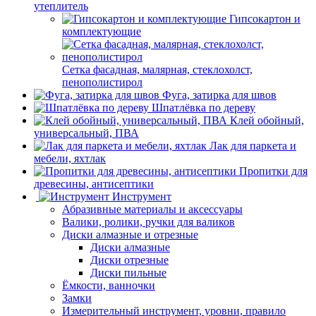
утеплитель
Гипсокартон и
комплектующие
Сетка фасадная, малярная, стеклохолст,
пенополистирол
Фуга, затирка для швов
Шпатлёвка по дереву
Клей обойный,
универсальный, ПВА
Лак для паркета и
мебели, яхтлак
Пропитки для
древесины, антисептики
Инструмент
Абразивные материалы и аксессуары
Валики, ролики, ручки для валиков
Диски алмазные и отрезные
Диски алмазные
Диски отрезные
Диски пильные
Ёмкости, ванночки
Замки
Измерительный инструмент, уровни, правило