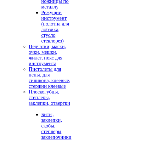
ножницы по
металлу
Режущий
инструмент
(полотна для
лобзика,
стусло,
стеклорез)
Перчатки, маски,
очки, мешки,
жилет, пояс для
инструмента
Пистолеты для
пены, для
силикона, клеевые,
стержни клеевые
Плоскогубцы,
степлеры,
заклепки, отвертки
Биты,
заклепки,
скобы,
степлеры,
заклепочники