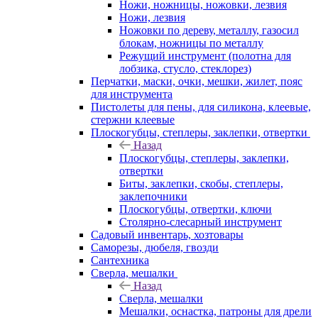
Ножи, ножницы, ножовки, лезвия
Ножи, лезвия
Ножовки по дереву, металлу, газосил
блокам, ножницы по металлу
Режущий инструмент (полотна для
лобзика, стусло, стеклорез)
Перчатки, маски, очки, мешки, жилет, пояс
для инструмента
Пистолеты для пены, для силикона, клеевые,
стержни клеевые
Плоскогубцы, степлеры, заклепки, отвертки
Назад
Плоскогубцы, степлеры, заклепки,
отвертки
Биты, заклепки, скобы, степлеры,
заклепочники
Плоскогубцы, отвертки, ключи
Столярно-слесарный инструмент
Садовый инвентарь, хозтовары
Саморезы, дюбеля, гвозди
Сантехника
Сверла, мешалки
Назад
Сверла, мешалки
Мешалки, оснастка, патроны для дрели