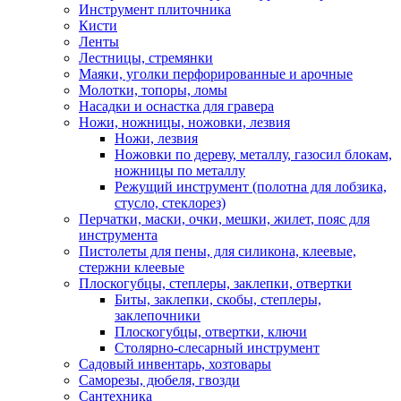
Инструмент плиточника
Кисти
Ленты
Лестницы, стремянки
Маяки, уголки перфорированные и арочные
Молотки, топоры, ломы
Насадки и оснастка для гравера
Ножи, ножницы, ножовки, лезвия
Ножи, лезвия
Ножовки по дереву, металлу, газосил блокам,
ножницы по металлу
Режущий инструмент (полотна для лобзика,
стусло, стеклорез)
Перчатки, маски, очки, мешки, жилет, пояс для
инструмента
Пистолеты для пены, для силикона, клеевые,
стержни клеевые
Плоскогубцы, степлеры, заклепки, отвертки
Биты, заклепки, скобы, степлеры,
заклепочники
Плоскогубцы, отвертки, ключи
Столярно-слесарный инструмент
Садовый инвентарь, хозтовары
Саморезы, дюбеля, гвозди
Сантехника