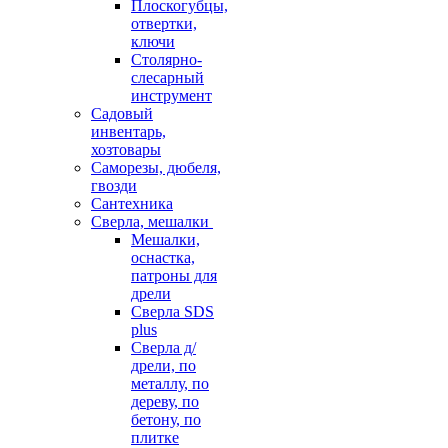
Плоскогубцы,
отвертки,
ключи
Столярно-
слесарный
инструмент
Садовый
инвентарь,
хозтовары
Саморезы, дюбеля,
гвозди
Сантехника
Сверла, мешалки
Мешалки,
оснастка,
патроны для
дрели
Сверла SDS
plus
Сверла д/
дрели, по
металлу, по
дереву, по
бетону, по
плитке