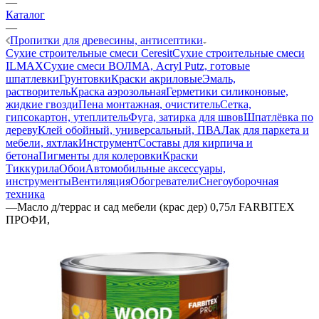
—
Каталог
—
Пропитки для древесины, антисептики
Сухие строительные смеси Ceresit
Сухие строительные смеси
ILMAX
Сухие смеси ВОЛМА, Acryl Putz, готовые
шпатлевки
Грунтовки
Краски акриловые
Эмаль,
растворитель
Краска аэрозольная
Герметики силиконовые,
жидкие гвозди
Пена монтажная, очиститель
Сетка,
гипсокартон, утеплитель
Фуга, затирка для швов
Шпатлёвка по
дереву
Клей обойный, универсальный, ПВА
Лак для паркета и
мебели, яхтлак
Инструмент
Составы для кирпича и
бетона
Пигменты для колеровки
Краски
Тиккурила
Обои
Автомобильные аксессуары,
инструменты
Вентиляция
Обогреватели
Снегоуборочная
техника
—
Масло д/террас и сад мебели (крас дер) 0,75л FARBITEX
ПРОФИ,