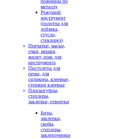
ножницы по
металлу
Режущий
инструмент
(полотна для
лобзика,
стусло,
стеклорез)
Перчатки, маски,
очки, мешки,
жилет, пояс для
инструмента
Пистолеты для
пены, для
силикона, клеевые,
стержни клеевые
Плоскогубцы,
степлеры,
заклепки, отвертки
Биты,
заклепки,
скобы,
степлеры,
заклепочники