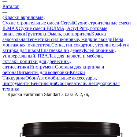
—
Каталог
—
Краски акриловые
Сухие строительные смеси Ceresit
Сухие строительные смеси
ILMAX
Сухие смеси ВОЛМА, Acryl Putz, готовые
шпатлевки
Грунтовки
Эмаль, растворитель
Краска
аэрозольная
Герметики силиконовые, жидкие гвозди
Пена
монтажная, очиститель
Сетка, гипсокартон, утеплитель
Фуга,
затирка для швов
Шпатлёвка по дереву
Клей обойный,
универсальный, ПВА
Лак для паркета и мебели,
яхтлак
Пропитки для древесины,
антисептики
Инструмент
Составы для кирпича и
бетона
Пигменты для колеровки
Краски
Тиккурила
Обои
Автомобильные аксессуары,
инструменты
Вентиляция
Обогреватели
Снегоуборочная
техника
—
Краска Farbmann Standart 3 база А 2,7л,