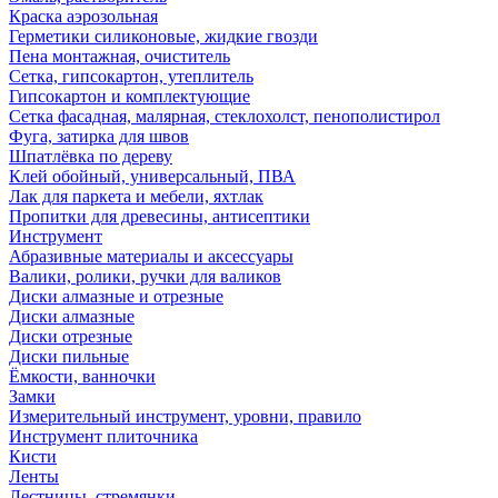
Краска аэрозольная
Герметики силиконовые, жидкие гвозди
Пена монтажная, очиститель
Сетка, гипсокартон, утеплитель
Гипсокартон и комплектующие
Сетка фасадная, малярная, стеклохолст, пенополистирол
Фуга, затирка для швов
Шпатлёвка по дереву
Клей обойный, универсальный, ПВА
Лак для паркета и мебели, яхтлак
Пропитки для древесины, антисептики
Инструмент
Абразивные материалы и аксессуары
Валики, ролики, ручки для валиков
Диски алмазные и отрезные
Диски алмазные
Диски отрезные
Диски пильные
Ёмкости, ванночки
Замки
Измерительный инструмент, уровни, правило
Инструмент плиточника
Кисти
Ленты
Лестницы, стремянки