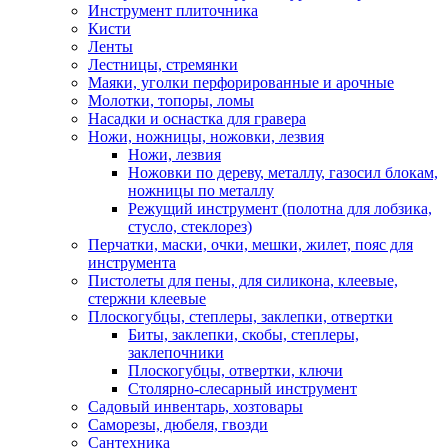
Инструмент плиточника
Кисти
Ленты
Лестницы, стремянки
Маяки, уголки перфорированные и арочные
Молотки, топоры, ломы
Насадки и оснастка для гравера
Ножи, ножницы, ножовки, лезвия
Ножи, лезвия
Ножовки по дереву, металлу, газосил блокам,
ножницы по металлу
Режущий инструмент (полотна для лобзика,
стусло, стеклорез)
Перчатки, маски, очки, мешки, жилет, пояс для
инструмента
Пистолеты для пены, для силикона, клеевые,
стержни клеевые
Плоскогубцы, степлеры, заклепки, отвертки
Биты, заклепки, скобы, степлеры,
заклепочники
Плоскогубцы, отвертки, ключи
Столярно-слесарный инструмент
Садовый инвентарь, хозтовары
Саморезы, дюбеля, гвозди
Сантехника