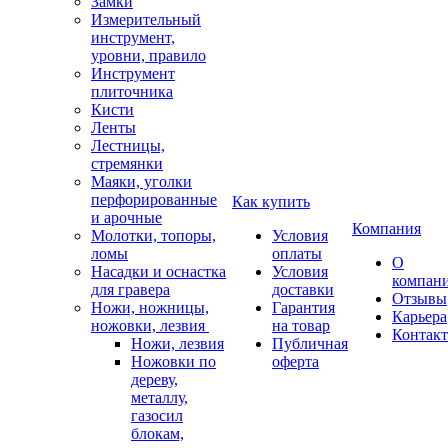
Замки
Измерительный
инструмент,
уровни, правило
Инструмент
плиточника
Кисти
Ленты
Лестницы,
стремянки
Маяки, уголки
перфорированные
Как купить
и арочные
Компания
Молотки, топоры,
Условия
ломы
оплаты
О
Насадки и оснастка
Условия
компан
для гравера
доставки
Отзывы
Ножи, ножницы,
Гарантия
Карьера
ножовки, лезвия
на товар
Контак
Ножи, лезвия
Публичная
Ножовки по
оферта
дереву,
металлу,
газосил
блокам,