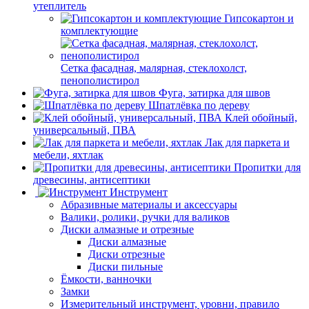
утеплитель
Гипсокартон и
комплектующие
Сетка фасадная, малярная, стеклохолст,
пенополистирол
Фуга, затирка для швов
Шпатлёвка по дереву
Клей обойный,
универсальный, ПВА
Лак для паркета и
мебели, яхтлак
Пропитки для
древесины, антисептики
Инструмент
Абразивные материалы и аксессуары
Валики, ролики, ручки для валиков
Диски алмазные и отрезные
Диски алмазные
Диски отрезные
Диски пильные
Ёмкости, ванночки
Замки
Измерительный инструмент, уровни, правило