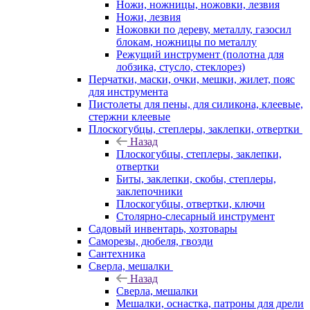
Ножи, ножницы, ножовки, лезвия
Ножи, лезвия
Ножовки по дереву, металлу, газосил
блокам, ножницы по металлу
Режущий инструмент (полотна для
лобзика, стусло, стеклорез)
Перчатки, маски, очки, мешки, жилет, пояс
для инструмента
Пистолеты для пены, для силикона, клеевые,
стержни клеевые
Плоскогубцы, степлеры, заклепки, отвертки
Назад
Плоскогубцы, степлеры, заклепки,
отвертки
Биты, заклепки, скобы, степлеры,
заклепочники
Плоскогубцы, отвертки, ключи
Столярно-слесарный инструмент
Садовый инвентарь, хозтовары
Саморезы, дюбеля, гвозди
Сантехника
Сверла, мешалки
Назад
Сверла, мешалки
Мешалки, оснастка, патроны для дрели