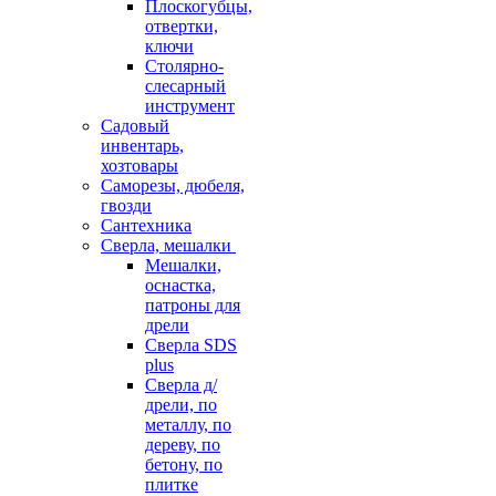
Плоскогубцы,
отвертки,
ключи
Столярно-
слесарный
инструмент
Садовый
инвентарь,
хозтовары
Саморезы, дюбеля,
гвозди
Сантехника
Сверла, мешалки
Мешалки,
оснастка,
патроны для
дрели
Сверла SDS
plus
Сверла д/
дрели, по
металлу, по
дереву, по
бетону, по
плитке