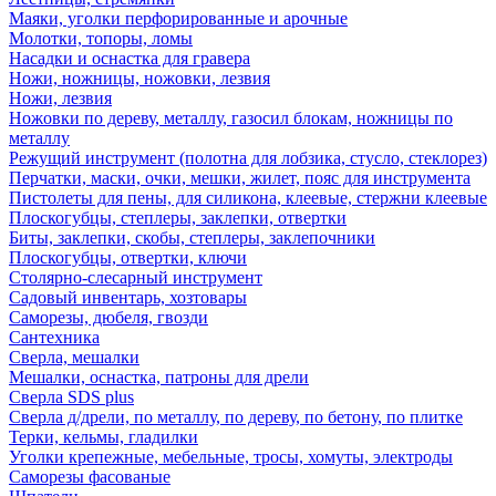
Маяки, уголки перфорированные и арочные
Молотки, топоры, ломы
Насадки и оснастка для гравера
Ножи, ножницы, ножовки, лезвия
Ножи, лезвия
Ножовки по дереву, металлу, газосил блокам, ножницы по
металлу
Режущий инструмент (полотна для лобзика, стусло, стеклорез)
Перчатки, маски, очки, мешки, жилет, пояс для инструмента
Пистолеты для пены, для силикона, клеевые, стержни клеевые
Плоскогубцы, степлеры, заклепки, отвертки
Биты, заклепки, скобы, степлеры, заклепочники
Плоскогубцы, отвертки, ключи
Столярно-слесарный инструмент
Садовый инвентарь, хозтовары
Саморезы, дюбеля, гвозди
Сантехника
Сверла, мешалки
Мешалки, оснастка, патроны для дрели
Сверла SDS plus
Сверла д/дрели, по металлу, по дереву, по бетону, по плитке
Терки, кельмы, гладилки
Уголки крепежные, мебельные, тросы, хомуты, электроды
Саморезы фасованые