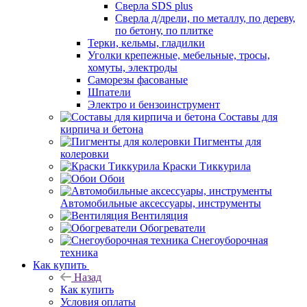
Сверла SDS plus
Сверла д/дрели, по металлу, по дереву,
по бетону, по плитке
Терки, кельмы, гладилки
Уголки крепежные, мебельные, тросы,
хомуты, электроды
Саморезы фасованые
Шпатели
Электро и бензоинструмент
Составы для
кирпича и бетона
Пигменты для
колеровки
Краски Тиккурила
Обои
Автомобильные аксессуары, инструменты
Вентиляция
Обогреватели
Снегоуборочная
техника
Как купить
Назад
Как купить
Условия оплаты