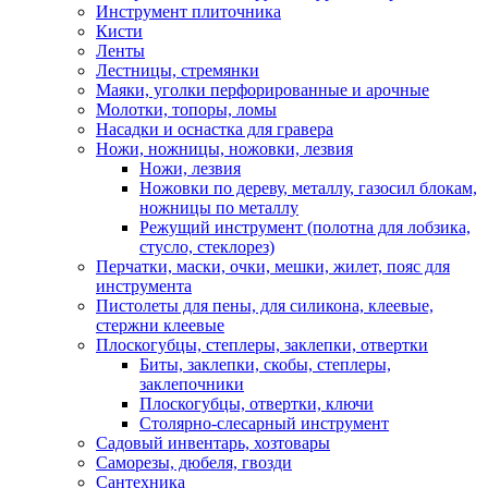
Инструмент плиточника
Кисти
Ленты
Лестницы, стремянки
Маяки, уголки перфорированные и арочные
Молотки, топоры, ломы
Насадки и оснастка для гравера
Ножи, ножницы, ножовки, лезвия
Ножи, лезвия
Ножовки по дереву, металлу, газосил блокам,
ножницы по металлу
Режущий инструмент (полотна для лобзика,
стусло, стеклорез)
Перчатки, маски, очки, мешки, жилет, пояс для
инструмента
Пистолеты для пены, для силикона, клеевые,
стержни клеевые
Плоскогубцы, степлеры, заклепки, отвертки
Биты, заклепки, скобы, степлеры,
заклепочники
Плоскогубцы, отвертки, ключи
Столярно-слесарный инструмент
Садовый инвентарь, хозтовары
Саморезы, дюбеля, гвозди
Сантехника