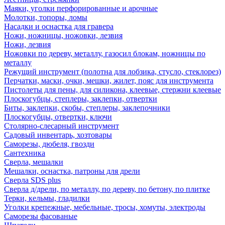
Маяки, уголки перфорированные и арочные
Молотки, топоры, ломы
Насадки и оснастка для гравера
Ножи, ножницы, ножовки, лезвия
Ножи, лезвия
Ножовки по дереву, металлу, газосил блокам, ножницы по
металлу
Режущий инструмент (полотна для лобзика, стусло, стеклорез)
Перчатки, маски, очки, мешки, жилет, пояс для инструмента
Пистолеты для пены, для силикона, клеевые, стержни клеевые
Плоскогубцы, степлеры, заклепки, отвертки
Биты, заклепки, скобы, степлеры, заклепочники
Плоскогубцы, отвертки, ключи
Столярно-слесарный инструмент
Садовый инвентарь, хозтовары
Саморезы, дюбеля, гвозди
Сантехника
Сверла, мешалки
Мешалки, оснастка, патроны для дрели
Сверла SDS plus
Сверла д/дрели, по металлу, по дереву, по бетону, по плитке
Терки, кельмы, гладилки
Уголки крепежные, мебельные, тросы, хомуты, электроды
Саморезы фасованые