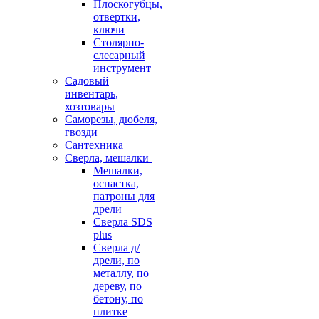
Плоскогубцы,
отвертки,
ключи
Столярно-
слесарный
инструмент
Садовый
инвентарь,
хозтовары
Саморезы, дюбеля,
гвозди
Сантехника
Сверла, мешалки
Мешалки,
оснастка,
патроны для
дрели
Сверла SDS
plus
Сверла д/
дрели, по
металлу, по
дереву, по
бетону, по
плитке