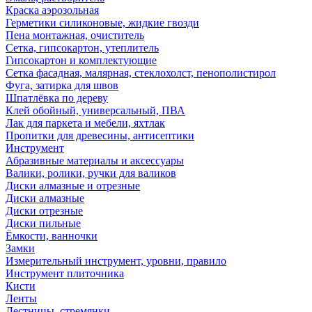
Краска аэрозольная
Герметики силиконовые, жидкие гвозди
Пена монтажная, очиститель
Сетка, гипсокартон, утеплитель
Гипсокартон и комплектующие
Сетка фасадная, малярная, стеклохолст, пенополистирол
Фуга, затирка для швов
Шпатлёвка по дереву
Клей обойный, универсальный, ПВА
Лак для паркета и мебели, яхтлак
Пропитки для древесины, антисептики
Инструмент
Абразивные материалы и аксессуары
Валики, ролики, ручки для валиков
Диски алмазные и отрезные
Диски алмазные
Диски отрезные
Диски пильные
Ёмкости, ванночки
Замки
Измерительный инструмент, уровни, правило
Инструмент плиточника
Кисти
Ленты
Лестницы, стремянки