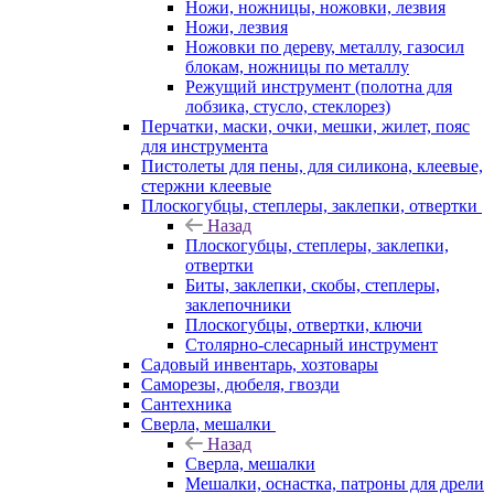
Ножи, ножницы, ножовки, лезвия
Ножи, лезвия
Ножовки по дереву, металлу, газосил
блокам, ножницы по металлу
Режущий инструмент (полотна для
лобзика, стусло, стеклорез)
Перчатки, маски, очки, мешки, жилет, пояс
для инструмента
Пистолеты для пены, для силикона, клеевые,
стержни клеевые
Плоскогубцы, степлеры, заклепки, отвертки
Назад
Плоскогубцы, степлеры, заклепки,
отвертки
Биты, заклепки, скобы, степлеры,
заклепочники
Плоскогубцы, отвертки, ключи
Столярно-слесарный инструмент
Садовый инвентарь, хозтовары
Саморезы, дюбеля, гвозди
Сантехника
Сверла, мешалки
Назад
Сверла, мешалки
Мешалки, оснастка, патроны для дрели