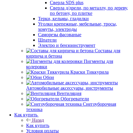
Сверла SDS plus
Сверла д/дрели, по металлу, по дереву,
по бетону, по плитке
Терки, кельмы, гладилки
Уголки крепежные, мебельные, тросы,
хомуты, электроды
Саморезы фасованые
Шпатели
Электро и бензоинструмент
Составы для
кирпича и бетона
Пигменты для
колеровки
Краски Тиккурила
Обои
Автомобильные аксессуары, инструменты
Вентиляция
Обогреватели
Снегоуборочная
техника
Как купить
Назад
Как купить
Условия оплаты