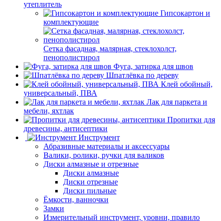
утеплитель
Гипсокартон и
комплектующие
Сетка фасадная, малярная, стеклохолст,
пенополистирол
Фуга, затирка для швов
Шпатлёвка по дереву
Клей обойный,
универсальный, ПВА
Лак для паркета и
мебели, яхтлак
Пропитки для
древесины, антисептики
Инструмент
Абразивные материалы и аксессуары
Валики, ролики, ручки для валиков
Диски алмазные и отрезные
Диски алмазные
Диски отрезные
Диски пильные
Ёмкости, ванночки
Замки
Измерительный инструмент, уровни, правило