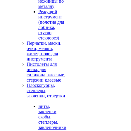
ножницы по
металлу
Режущий
инструмент
(полотна для
лобзика,
стусло,
стеклорез)
Перчатки, маски,
очки, мешки,
жилет, пояс для
инструмента
Пистолеты для
пены, для
силикона, клеевые,
стержни клеевые
Плоскогубцы,
степлеры,
заклепки, отвертки
Биты,
заклепки,
скобы,
степлеры,
заклепочники