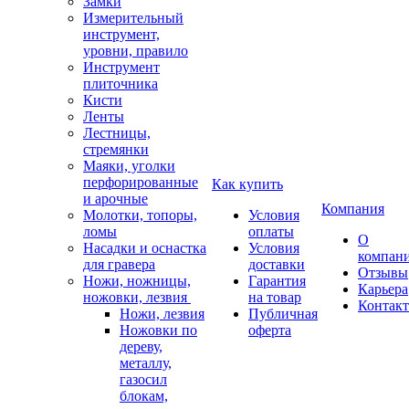
Замки
Измерительный
инструмент,
уровни, правило
Инструмент
плиточника
Кисти
Ленты
Лестницы,
стремянки
Маяки, уголки
перфорированные
Как купить
и арочные
Компания
Молотки, топоры,
Условия
ломы
оплаты
О
Насадки и оснастка
Условия
компан
для гравера
доставки
Отзывы
Ножи, ножницы,
Гарантия
Карьера
ножовки, лезвия
на товар
Контак
Ножи, лезвия
Публичная
Ножовки по
оферта
дереву,
металлу,
газосил
блокам,