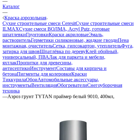
—
Каталог
—
Краска аэрозольная
Сухие строительные смеси Ceresit
Сухие строительные смеси
ILMAX
Сухие смеси ВОЛМА, Acryl Putz, готовые
шпатлевки
Грунтовки
Краски акриловые
Эмаль,
растворитель
Герметики силиконовые, жидкие гвозди
Пена
монтажная, очиститель
Сетка, гипсокартон, утеплитель
Фуга,
затирка для швов
Шпатлёвка по дереву
Клей обойный,
универсальный, ПВА
Лак для паркета и мебели,
яхтлак
Пропитки для древесины,
антисептики
Инструмент
Составы для кирпича и
бетона
Пигменты для колеровки
Краски
Тиккурила
Обои
Автомобильные аксессуары,
инструменты
Вентиляция
Обогреватели
Снегоуборочная
техника
—
Аэроз грунт TYTAN праймер белый 9010, 400мл,