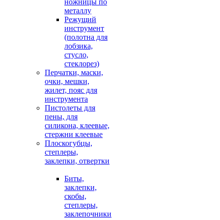
ножницы по
металлу
Режущий
инструмент
(полотна для
лобзика,
стусло,
стеклорез)
Перчатки, маски,
очки, мешки,
жилет, пояс для
инструмента
Пистолеты для
пены, для
силикона, клеевые,
стержни клеевые
Плоскогубцы,
степлеры,
заклепки, отвертки
Биты,
заклепки,
скобы,
степлеры,
заклепочники