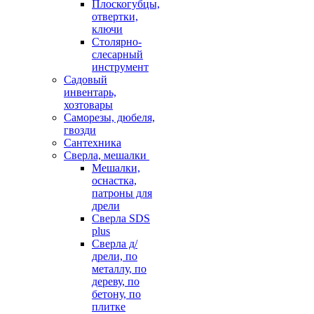
Плоскогубцы,
отвертки,
ключи
Столярно-
слесарный
инструмент
Садовый
инвентарь,
хозтовары
Саморезы, дюбеля,
гвозди
Сантехника
Сверла, мешалки
Мешалки,
оснастка,
патроны для
дрели
Сверла SDS
plus
Сверла д/
дрели, по
металлу, по
дереву, по
бетону, по
плитке