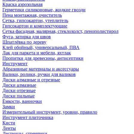
Краска аэрозольная
Герметики силиконовые, жидкие гвозди
Пена монтажная, очиститель
Сетка, гипсокартон, утеплитель
Гипсокартон и комплектующие
Сетка фасадная, малярная, стеклохолст, пенополистирол
Фуга, затирка для швов
Шпатлёвка по дереву
Клей обойный, универсальный, ПВА
Лак для паркета и мебели, яхтлак
Пропитки для древесины, антисептики
Инструмент
Абразивные материалы и аксессуары
Валики, ролики, ручки для валиков
Диски алмазные и отрезные
Диски алмазные
Диски отрезные
Диски пильные
Ёмкости, ванночки
Замки
Измерительный инструмент, уровни, правило
Инструмент плиточника
Кисти
Ленты
Лестницы, стремянки