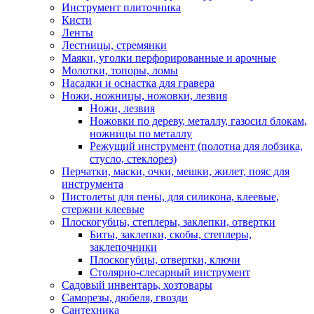
Инструмент плиточника
Кисти
Ленты
Лестницы, стремянки
Маяки, уголки перфорированные и арочные
Молотки, топоры, ломы
Насадки и оснастка для гравера
Ножи, ножницы, ножовки, лезвия
Ножи, лезвия
Ножовки по дереву, металлу, газосил блокам,
ножницы по металлу
Режущий инструмент (полотна для лобзика,
стусло, стеклорез)
Перчатки, маски, очки, мешки, жилет, пояс для
инструмента
Пистолеты для пены, для силикона, клеевые,
стержни клеевые
Плоскогубцы, степлеры, заклепки, отвертки
Биты, заклепки, скобы, степлеры,
заклепочники
Плоскогубцы, отвертки, ключи
Столярно-слесарный инструмент
Садовый инвентарь, хозтовары
Саморезы, дюбеля, гвозди
Сантехника