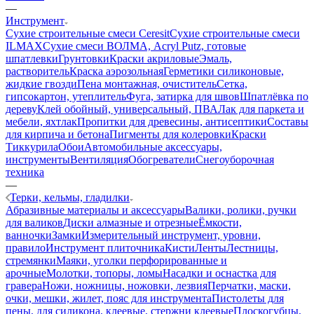
—
Инструмент
Сухие строительные смеси Ceresit
Сухие строительные смеси
ILMAX
Сухие смеси ВОЛМА, Acryl Putz, готовые
шпатлевки
Грунтовки
Краски акриловые
Эмаль,
растворитель
Краска аэрозольная
Герметики силиконовые,
жидкие гвозди
Пена монтажная, очиститель
Сетка,
гипсокартон, утеплитель
Фуга, затирка для швов
Шпатлёвка по
дереву
Клей обойный, универсальный, ПВА
Лак для паркета и
мебели, яхтлак
Пропитки для древесины, антисептики
Составы
для кирпича и бетона
Пигменты для колеровки
Краски
Тиккурила
Обои
Автомобильные аксессуары,
инструменты
Вентиляция
Обогреватели
Снегоуборочная
техника
—
Терки, кельмы, гладилки
Абразивные материалы и аксессуары
Валики, ролики, ручки
для валиков
Диски алмазные и отрезные
Ёмкости,
ванночки
Замки
Измерительный инструмент, уровни,
правило
Инструмент плиточника
Кисти
Ленты
Лестницы,
стремянки
Маяки, уголки перфорированные и
арочные
Молотки, топоры, ломы
Насадки и оснастка для
гравера
Ножи, ножницы, ножовки, лезвия
Перчатки, маски,
очки, мешки, жилет, пояс для инструмента
Пистолеты для
пены, для силикона, клеевые, стержни клеевые
Плоскогубцы,