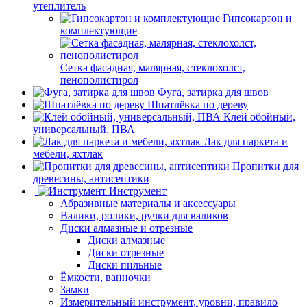
утеплитель
Гипсокартон и
комплектующие
Сетка фасадная, малярная, стеклохолст,
пенополистирол
Фуга, затирка для швов
Шпатлёвка по дереву
Клей обойный,
универсальный, ПВА
Лак для паркета и
мебели, яхтлак
Пропитки для
древесины, антисептики
Инструмент
Абразивные материалы и аксессуары
Валики, ролики, ручки для валиков
Диски алмазные и отрезные
Диски алмазные
Диски отрезные
Диски пильные
Ёмкости, ванночки
Замки
Измерительный инструмент, уровни, правило