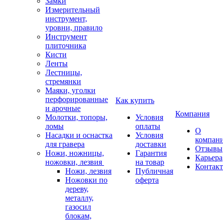
Замки
Измерительный
инструмент,
уровни, правило
Инструмент
плиточника
Кисти
Ленты
Лестницы,
стремянки
Маяки, уголки
перфорированные
Как купить
и арочные
Компания
Молотки, топоры,
Условия
ломы
оплаты
О
Насадки и оснастка
Условия
компан
для гравера
доставки
Отзывы
Ножи, ножницы,
Гарантия
Карьера
ножовки, лезвия
на товар
Контак
Ножи, лезвия
Публичная
Ножовки по
оферта
дереву,
металлу,
газосил
блокам,