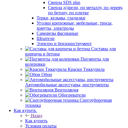
Сверла SDS plus
Сверла д/дрели, по металлу, по дереву,
по бетону, по плитке
Терки, кельмы, гладилки
Уголки крепежные, мебельные, тросы,
хомуты, электроды
Саморезы фасованые
Шпатели
Электро и бензоинструмент
Составы для
кирпича и бетона
Пигменты для
колеровки
Краски Тиккурила
Обои
Автомобильные аксессуары, инструменты
Вентиляция
Обогреватели
Снегоуборочная
техника
Как купить
Назад
Как купить
Условия оплаты