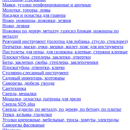
Маяки, уголки перфорированные и арочные
Молотки, топоры, ломы
Насадки и оснастка для гравера
Ножи, ножницы, ножовки, лезвия
Ножи, лезвия
Ножовки по дереву, металлу, газосил блокам, ножницы по
металлу
Режущий инструмент (полотна для лобзика, стусло, стеклорез)
Перчатки, маски, очки, мешки, жилет, пояс для инструмента
Пистолеты для пены, для силикона, клеевые, стержни клеевые
Плоскогубцы, степлеры, заклепки, отвертки
Биты, заклепки, скобы, степлеры, заклепочники
Плоскогубцы, отвертки, ключи
Столярно-слесарный инструмент
Садовый инвентарь, хозтовары
Саморезы, дюбеля, гвозди
Сантехника
Сверла, мешалки
Мешалки, оснастка, патроны для дрели
Сверла SDS plus
Сверла д/дрели, по металлу, по дереву, по бетону, по плитке
Терки, кельмы, гладилки
Уголки крепежные, мебельные, тросы, хомуты, электроды
Саморезы фасованые