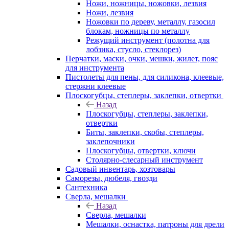
Ножи, ножницы, ножовки, лезвия
Ножи, лезвия
Ножовки по дереву, металлу, газосил
блокам, ножницы по металлу
Режущий инструмент (полотна для
лобзика, стусло, стеклорез)
Перчатки, маски, очки, мешки, жилет, пояс
для инструмента
Пистолеты для пены, для силикона, клеевые,
стержни клеевые
Плоскогубцы, степлеры, заклепки, отвертки
Назад
Плоскогубцы, степлеры, заклепки,
отвертки
Биты, заклепки, скобы, степлеры,
заклепочники
Плоскогубцы, отвертки, ключи
Столярно-слесарный инструмент
Садовый инвентарь, хозтовары
Саморезы, дюбеля, гвозди
Сантехника
Сверла, мешалки
Назад
Сверла, мешалки
Мешалки, оснастка, патроны для дрели