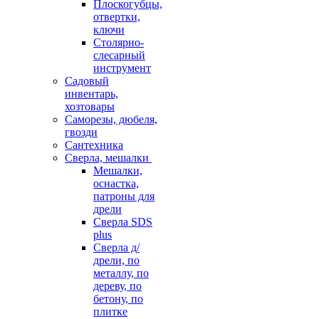
Плоскогубцы,
отвертки,
ключи
Столярно-
слесарный
инструмент
Садовый
инвентарь,
хозтовары
Саморезы, дюбеля,
гвозди
Сантехника
Сверла, мешалки
Мешалки,
оснастка,
патроны для
дрели
Сверла SDS
plus
Сверла д/
дрели, по
металлу, по
дереву, по
бетону, по
плитке