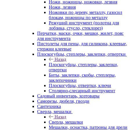
Ножи, ножницы, ножовки, лезвия
Ножи, лезвия
Ножовки по дереву, металлу, газосил
блокам, ножницы по металлу
Режущий инструмент (полотна для
лобзика, стусло, стеклорез)
Перчатки, маски, очки, мешки, жилет, пояс
для инструмента
Пистолеты для пены, для силикона, клеевые,
стержни клеевые
Плоскогубцы, степлеры, заклепки, отвертки
Назад
Плоскогубцы, степлеры, заклепки,
отвертки
Биты, заклепки, скобы, степлеры,
заклепочники
Плоскогубцы, отвертки, ключи
Столярно-слесарный инструмент
Садовый инвентарь, хозтовары
Саморезы, дюбеля, гвозди
Сантехника
Сверла, мешалки
Назад
Сверла, мешалки
Мешалки, оснастка, патроны для дрели