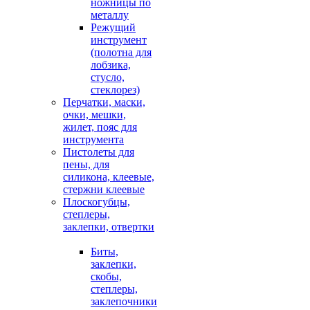
ножницы по
металлу
Режущий
инструмент
(полотна для
лобзика,
стусло,
стеклорез)
Перчатки, маски,
очки, мешки,
жилет, пояс для
инструмента
Пистолеты для
пены, для
силикона, клеевые,
стержни клеевые
Плоскогубцы,
степлеры,
заклепки, отвертки
Биты,
заклепки,
скобы,
степлеры,
заклепочники