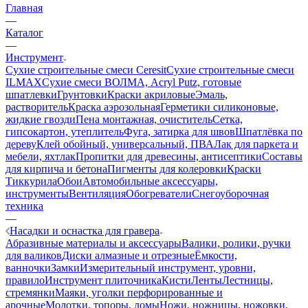
Главная
—
Каталог
—
Инструмент
Сухие строительные смеси Ceresit
Сухие строительные смеси
ILMAX
Сухие смеси ВОЛМА, Acryl Putz, готовые
шпатлевки
Грунтовки
Краски акриловые
Эмаль,
растворитель
Краска аэрозольная
Герметики силиконовые,
жидкие гвозди
Пена монтажная, очиститель
Сетка,
гипсокартон, утеплитель
Фуга, затирка для швов
Шпатлёвка по
дереву
Клей обойный, универсальный, ПВА
Лак для паркета и
мебели, яхтлак
Пропитки для древесины, антисептики
Составы
для кирпича и бетона
Пигменты для колеровки
Краски
Тиккурила
Обои
Автомобильные аксессуары,
инструменты
Вентиляция
Обогреватели
Снегоуборочная
техника
—
Насадки и оснастка для гравера
Абразивные материалы и аксессуары
Валики, ролики, ручки
для валиков
Диски алмазные и отрезные
Ёмкости,
ванночки
Замки
Измерительный инструмент, уровни,
правило
Инструмент плиточника
Кисти
Ленты
Лестницы,
стремянки
Маяки, уголки перфорированные и
арочные
Молотки, топоры, ломы
Ножи, ножницы, ножовки,