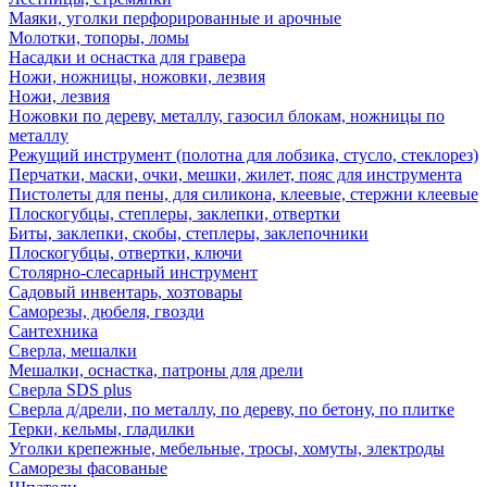
Маяки, уголки перфорированные и арочные
Молотки, топоры, ломы
Насадки и оснастка для гравера
Ножи, ножницы, ножовки, лезвия
Ножи, лезвия
Ножовки по дереву, металлу, газосил блокам, ножницы по
металлу
Режущий инструмент (полотна для лобзика, стусло, стеклорез)
Перчатки, маски, очки, мешки, жилет, пояс для инструмента
Пистолеты для пены, для силикона, клеевые, стержни клеевые
Плоскогубцы, степлеры, заклепки, отвертки
Биты, заклепки, скобы, степлеры, заклепочники
Плоскогубцы, отвертки, ключи
Столярно-слесарный инструмент
Садовый инвентарь, хозтовары
Саморезы, дюбеля, гвозди
Сантехника
Сверла, мешалки
Мешалки, оснастка, патроны для дрели
Сверла SDS plus
Сверла д/дрели, по металлу, по дереву, по бетону, по плитке
Терки, кельмы, гладилки
Уголки крепежные, мебельные, тросы, хомуты, электроды
Саморезы фасованые