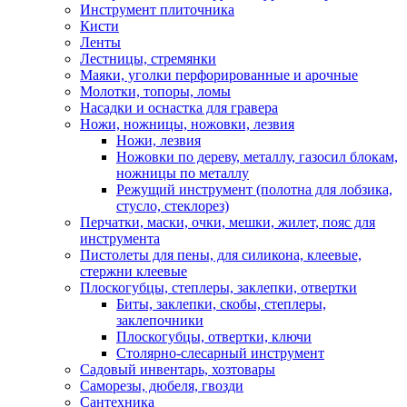
Инструмент плиточника
Кисти
Ленты
Лестницы, стремянки
Маяки, уголки перфорированные и арочные
Молотки, топоры, ломы
Насадки и оснастка для гравера
Ножи, ножницы, ножовки, лезвия
Ножи, лезвия
Ножовки по дереву, металлу, газосил блокам,
ножницы по металлу
Режущий инструмент (полотна для лобзика,
стусло, стеклорез)
Перчатки, маски, очки, мешки, жилет, пояс для
инструмента
Пистолеты для пены, для силикона, клеевые,
стержни клеевые
Плоскогубцы, степлеры, заклепки, отвертки
Биты, заклепки, скобы, степлеры,
заклепочники
Плоскогубцы, отвертки, ключи
Столярно-слесарный инструмент
Садовый инвентарь, хозтовары
Саморезы, дюбеля, гвозди
Сантехника