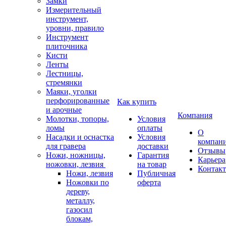
Замки
Измерительный
инструмент,
уровни, правило
Инструмент
плиточника
Кисти
Ленты
Лестницы,
стремянки
Маяки, уголки
перфорированные
Как купить
и арочные
Компания
Молотки, топоры,
Условия
ломы
оплаты
О
Насадки и оснастка
Условия
компан
для гравера
доставки
Отзывы
Ножи, ножницы,
Гарантия
Карьера
ножовки, лезвия
на товар
Контак
Ножи, лезвия
Публичная
Ножовки по
оферта
дереву,
металлу,
газосил
блокам,