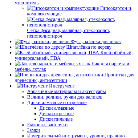
утеплитель
Гипсокартон и
комплектующие
Сетка фасадная, малярная, стеклохолст,
пенополистирол
Фуга, затирка для швов
Шпатлёвка по дереву
Клей обойный,
универсальный, ПВА
Лак для паркета и
мебели, яхтлак
Пропитки для
древесины, антисептики
Инструмент
Абразивные материалы и аксессуары
Валики, ролики, ручки для валиков
Диски алмазные и отрезные
Диски алмазные
Диски отрезные
Диски пильные
Ёмкости, ванночки
Замки
Измерительный инструмент, уровни, правило