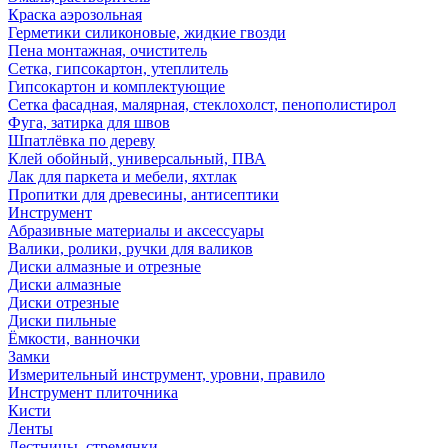
Краска аэрозольная
Герметики силиконовые, жидкие гвозди
Пена монтажная, очиститель
Сетка, гипсокартон, утеплитель
Гипсокартон и комплектующие
Сетка фасадная, малярная, стеклохолст, пенополистирол
Фуга, затирка для швов
Шпатлёвка по дереву
Клей обойный, универсальный, ПВА
Лак для паркета и мебели, яхтлак
Пропитки для древесины, антисептики
Инструмент
Абразивные материалы и аксессуары
Валики, ролики, ручки для валиков
Диски алмазные и отрезные
Диски алмазные
Диски отрезные
Диски пильные
Ёмкости, ванночки
Замки
Измерительный инструмент, уровни, правило
Инструмент плиточника
Кисти
Ленты
Лестницы, стремянки