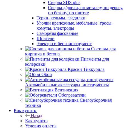
Сверла SDS plus
Сверла д/дрели, по металлу, по дереву,
по бетону, по плитке
Терки, кельмы, гладилки
Уголки крепежные, мебельные, тросы,
хомуты, электроды
Саморезы фасованые
Шпатели
Электро и бензоинструмент
Составы для
кирпича и бетона
Пигменты для
колеровки
Краски Тиккурила
Обои
Автомобильные аксессуары, инструменты
Вентиляция
Обогреватели
Снегоуборочная
техника
Как купить
Назад
Как купить
Условия оплаты