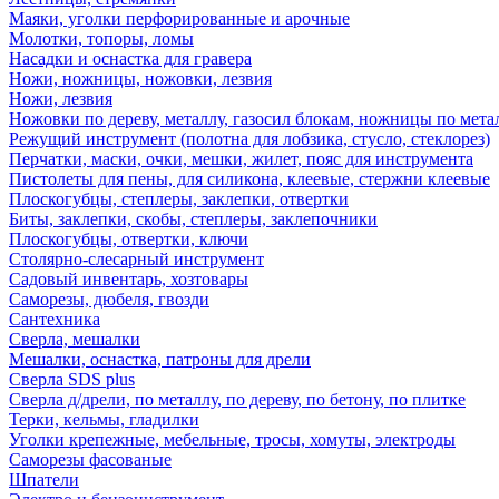
Маяки, уголки перфорированные и арочные
Молотки, топоры, ломы
Насадки и оснастка для гравера
Ножи, ножницы, ножовки, лезвия
Ножи, лезвия
Ножовки по дереву, металлу, газосил блокам, ножницы по мета
Режущий инструмент (полотна для лобзика, стусло, стеклорез)
Перчатки, маски, очки, мешки, жилет, пояс для инструмента
Пистолеты для пены, для силикона, клеевые, стержни клеевые
Плоскогубцы, степлеры, заклепки, отвертки
Биты, заклепки, скобы, степлеры, заклепочники
Плоскогубцы, отвертки, ключи
Столярно-слесарный инструмент
Садовый инвентарь, хозтовары
Саморезы, дюбеля, гвозди
Сантехника
Сверла, мешалки
Мешалки, оснастка, патроны для дрели
Сверла SDS plus
Сверла д/дрели, по металлу, по дереву, по бетону, по плитке
Терки, кельмы, гладилки
Уголки крепежные, мебельные, тросы, хомуты, электроды
Саморезы фасованые
Шпатели