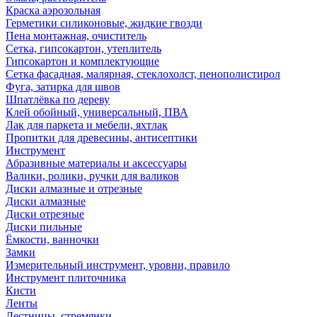
Краска аэрозольная
Герметики силиконовые, жидкие гвозди
Пена монтажная, очиститель
Сетка, гипсокартон, утеплитель
Гипсокартон и комплектующие
Сетка фасадная, малярная, стеклохолст, пенополистирол
Фуга, затирка для швов
Шпатлёвка по дереву
Клей обойный, универсальный, ПВА
Лак для паркета и мебели, яхтлак
Пропитки для древесины, антисептики
Инструмент
Абразивные материалы и аксессуары
Валики, ролики, ручки для валиков
Диски алмазные и отрезные
Диски алмазные
Диски отрезные
Диски пильные
Ёмкости, ванночки
Замки
Измерительный инструмент, уровни, правило
Инструмент плиточника
Кисти
Ленты
Лестницы, стремянки