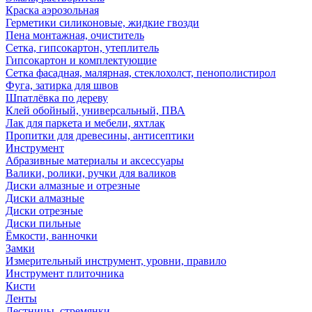
Краска аэрозольная
Герметики силиконовые, жидкие гвозди
Пена монтажная, очиститель
Сетка, гипсокартон, утеплитель
Гипсокартон и комплектующие
Сетка фасадная, малярная, стеклохолст, пенополистирол
Фуга, затирка для швов
Шпатлёвка по дереву
Клей обойный, универсальный, ПВА
Лак для паркета и мебели, яхтлак
Пропитки для древесины, антисептики
Инструмент
Абразивные материалы и аксессуары
Валики, ролики, ручки для валиков
Диски алмазные и отрезные
Диски алмазные
Диски отрезные
Диски пильные
Ёмкости, ванночки
Замки
Измерительный инструмент, уровни, правило
Инструмент плиточника
Кисти
Ленты
Лестницы, стремянки