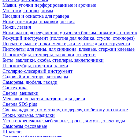
Маяки, уголки перфорированные и арочные
Молотки, топоры, ломы
Насадки и оснастка для гравера
Ножи, ножницы, ножовки, лезвия
Ножи, лезвия
Ножовки по дереву, металлу, газосил блокам, ножницы по мета
Режущий инструмент (полотна для лобзика, стусло, стеклорез)
Перчатки, маски, очки, мешки, жилет, пояс для инструмента
Пистолеты для пены, для силикона, клеевые, стержни клеевые
Плоскогубцы, степлеры, заклепки, отвертки
Биты, заклепки, скобы, степлеры, заклепочники
Плоскогубцы, отвертки, ключи
Столярно-слесарный инструмент
Садовый инвентарь, хозтовары
Саморезы, дюбеля, гвозди
Сантехника
Сверла, мешалки
Мешалки, оснастка, патроны для дрели
Сверла SDS plus
Сверла д/дрели, по металлу, по дереву, по бетону, по плитке
Терки, кельмы, гладилки
Уголки крепежные, мебельные, тросы, хомуты, электроды
Саморезы фасованые
Шпатели