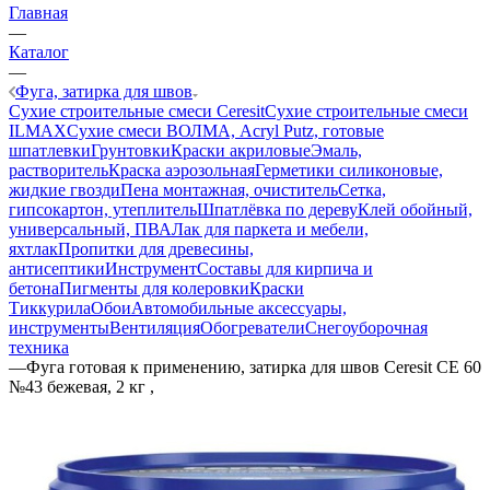
Главная
—
Каталог
—
Фуга, затирка для швов
Сухие строительные смеси Ceresit
Сухие строительные смеси
ILMAX
Сухие смеси ВОЛМА, Acryl Putz, готовые
шпатлевки
Грунтовки
Краски акриловые
Эмаль,
растворитель
Краска аэрозольная
Герметики силиконовые,
жидкие гвозди
Пена монтажная, очиститель
Сетка,
гипсокартон, утеплитель
Шпатлёвка по дереву
Клей обойный,
универсальный, ПВА
Лак для паркета и мебели,
яхтлак
Пропитки для древесины,
антисептики
Инструмент
Составы для кирпича и
бетона
Пигменты для колеровки
Краски
Тиккурила
Обои
Автомобильные аксессуары,
инструменты
Вентиляция
Обогреватели
Снегоуборочная
техника
—
Фуга готовая к применению, затирка для швов Ceresit СЕ 60
№43 бежевая, 2 кг ,