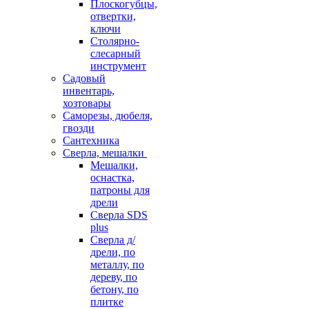
Плоскогубцы,
отвертки,
ключи
Столярно-
слесарный
инструмент
Садовый
инвентарь,
хозтовары
Саморезы, дюбеля,
гвозди
Сантехника
Сверла, мешалки
Мешалки,
оснастка,
патроны для
дрели
Сверла SDS
plus
Сверла д/
дрели, по
металлу, по
дереву, по
бетону, по
плитке