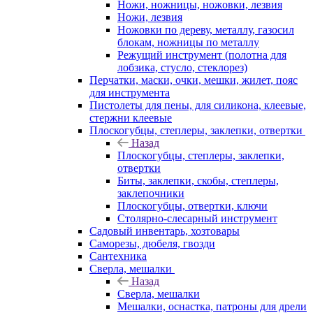
Ножи, ножницы, ножовки, лезвия
Ножи, лезвия
Ножовки по дереву, металлу, газосил
блокам, ножницы по металлу
Режущий инструмент (полотна для
лобзика, стусло, стеклорез)
Перчатки, маски, очки, мешки, жилет, пояс
для инструмента
Пистолеты для пены, для силикона, клеевые,
стержни клеевые
Плоскогубцы, степлеры, заклепки, отвертки
Назад
Плоскогубцы, степлеры, заклепки,
отвертки
Биты, заклепки, скобы, степлеры,
заклепочники
Плоскогубцы, отвертки, ключи
Столярно-слесарный инструмент
Садовый инвентарь, хозтовары
Саморезы, дюбеля, гвозди
Сантехника
Сверла, мешалки
Назад
Сверла, мешалки
Мешалки, оснастка, патроны для дрели