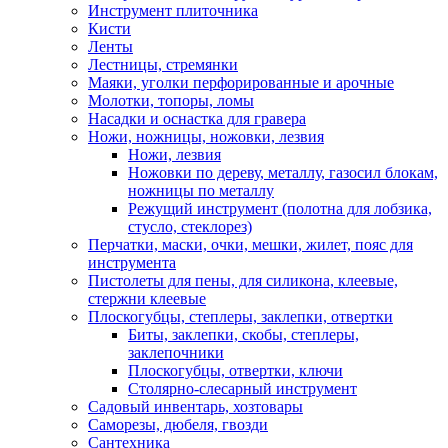
Инструмент плиточника
Кисти
Ленты
Лестницы, стремянки
Маяки, уголки перфорированные и арочные
Молотки, топоры, ломы
Насадки и оснастка для гравера
Ножи, ножницы, ножовки, лезвия
Ножи, лезвия
Ножовки по дереву, металлу, газосил блокам,
ножницы по металлу
Режущий инструмент (полотна для лобзика,
стусло, стеклорез)
Перчатки, маски, очки, мешки, жилет, пояс для
инструмента
Пистолеты для пены, для силикона, клеевые,
стержни клеевые
Плоскогубцы, степлеры, заклепки, отвертки
Биты, заклепки, скобы, степлеры,
заклепочники
Плоскогубцы, отвертки, ключи
Столярно-слесарный инструмент
Садовый инвентарь, хозтовары
Саморезы, дюбеля, гвозди
Сантехника