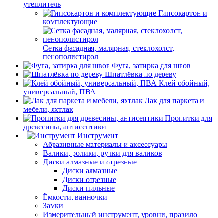
утеплитель
Гипсокартон и
комплектующие
Сетка фасадная, малярная, стеклохолст,
пенополистирол
Фуга, затирка для швов
Шпатлёвка по дереву
Клей обойный,
универсальный, ПВА
Лак для паркета и
мебели, яхтлак
Пропитки для
древесины, антисептики
Инструмент
Абразивные материалы и аксессуары
Валики, ролики, ручки для валиков
Диски алмазные и отрезные
Диски алмазные
Диски отрезные
Диски пильные
Ёмкости, ванночки
Замки
Измерительный инструмент, уровни, правило