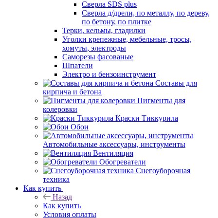
Сверла SDS plus
Сверла д/дрели, по металлу, по дереву,
по бетону, по плитке
Терки, кельмы, гладилки
Уголки крепежные, мебельные, тросы,
хомуты, электроды
Саморезы фасованые
Шпатели
Электро и бензоинструмент
Составы для
кирпича и бетона
Пигменты для
колеровки
Краски Тиккурила
Обои
Автомобильные аксессуары, инструменты
Вентиляция
Обогреватели
Снегоуборочная
техника
Как купить
Назад
Как купить
Условия оплаты