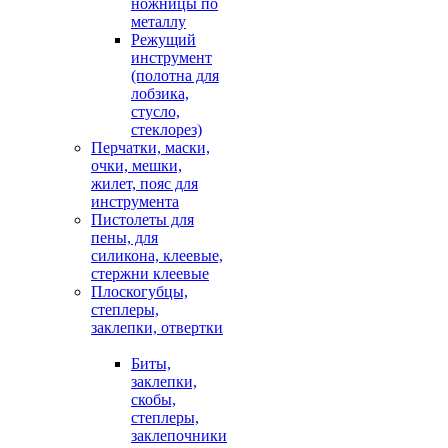
ножницы по
металлу
Режущий
инструмент
(полотна для
лобзика,
стусло,
стеклорез)
Перчатки, маски,
очки, мешки,
жилет, пояс для
инструмента
Пистолеты для
пены, для
силикона, клеевые,
стержни клеевые
Плоскогубцы,
степлеры,
заклепки, отвертки
Биты,
заклепки,
скобы,
степлеры,
заклепочники