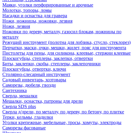
Маяки, уголки перфорированные и арочные
Молотки, топоры, ломы
Насадки и оснастка для гравера
Ножи, ножницы, ножовки, лезвия
Ножи, лезвия
Ножовки по дереву, металлу, газосил блокам, ножницы по
металлу
Режущий инструмент (полотна для лобзика, стусло, стеклорез)
Перчатки, маски, очки, мешки, жилет, пояс для инструмента
Пистолеты для пены, для силикона, клеевые, стержни клеевые
Плоскогубцы, степлеры, заклепки, отвертки
Биты, заклепки, скобы, степлеры, заклепочники
Плоскогубцы, отвертки, ключи
Столярно-слесарный инструмент
Садовый инвентарь, хозтовары
Саморезы, дюбеля, гвозди
Сантехника
Сверла, мешалки
Мешалки, оснастка, патроны для дрели
Сверла SDS plus
Сверла д/дрели, по металлу, по дереву, по бетону, по плитке
Терки, кельмы, гладилки
Уголки крепежные, мебельные, тросы, хомуты, электроды
Саморезы фасованые