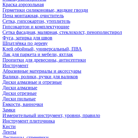
Краска аэрозольная
Герметики силиконовые, жидкие гвозди
Пена монтажная, очиститель
Сетка, гипсокартон, утеплитель
Гипсокартон и комплектующие
Сетка фасадная, малярная, стеклохолст, пенополистирол
Фуга, затирка для швов
Шпатлёвка по дереву
Клей обойный, универсальный, ПВА
Лак для паркета и мебели, яхтлак
Пропитки для древесины, антисептики
Инструмент
Абразивные материалы и аксессуары
Валики, ролики, ручки для валиков
Диски алмазные и отрезные
Диски алмазные
Диски отрезные
Диски пильные
Ёмкости, ванночки
Замки
Измерительный инструмент, уровни, правило
Инструмент плиточника
Кисти
Ленты
Лестницы, стремянки