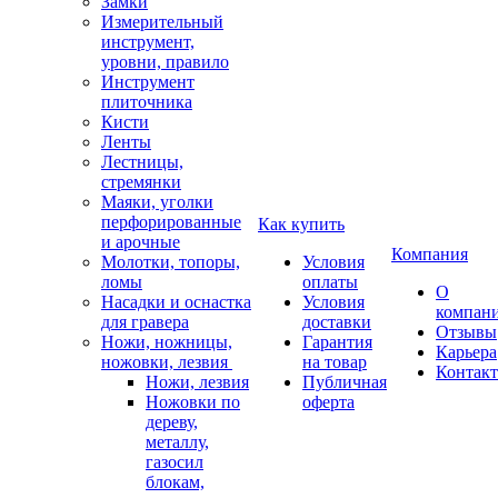
Замки
Измерительный
инструмент,
уровни, правило
Инструмент
плиточника
Кисти
Ленты
Лестницы,
стремянки
Маяки, уголки
перфорированные
Как купить
и арочные
Компания
Молотки, топоры,
Условия
ломы
оплаты
О
Насадки и оснастка
Условия
компан
для гравера
доставки
Отзывы
Ножи, ножницы,
Гарантия
Карьера
ножовки, лезвия
на товар
Контак
Ножи, лезвия
Публичная
Ножовки по
оферта
дереву,
металлу,
газосил
блокам,